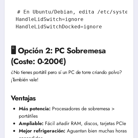
# En Ubuntu/Debian, edita /etc/systemd/
HandleLidSwitch=ignore

HandleLidSwitchDocked=ignore
🖥️ Opción 2: PC Sobremesa
(Coste: 0-200€)
¿No tienes portátil pero sí un PC de torre criando polvo?
¡También vale!
Ventajas
Más potencia:
Procesadores de sobremesa >
portátiles
Ampliable:
Fácil añadir RAM, discos, tarjetas PCIe
Mejor refrigeración:
Aguantan bien muchas horas