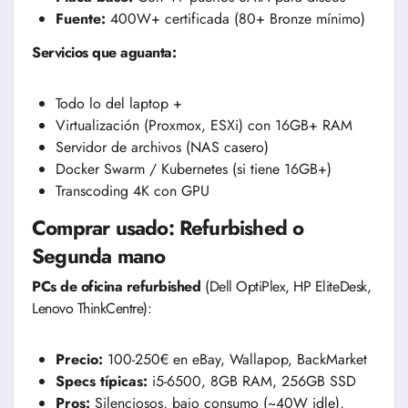
Fuente:
400W+ certificada (80+ Bronze mínimo)
Servicios que aguanta:
Todo lo del laptop +
Virtualización (Proxmox, ESXi) con 16GB+ RAM
Servidor de archivos (NAS casero)
Docker Swarm / Kubernetes (si tiene 16GB+)
Transcoding 4K con GPU
Comprar usado: Refurbished o
Segunda mano
PCs de oficina refurbished
(Dell OptiPlex, HP EliteDesk,
Lenovo ThinkCentre):
Precio:
100-250€ en eBay, Wallapop, BackMarket
Specs típicas:
i5-6500, 8GB RAM, 256GB SSD
Pros:
Silenciosos, bajo consumo (~40W idle),