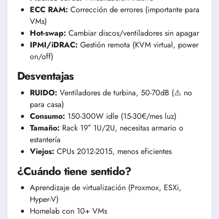
ECC RAM:
Corrección de errores (importante para
VMs)
Hot-swap:
Cambiar discos/ventiladores sin apagar
IPMI/iDRAC:
Gestión remota (KVM virtual, power
on/off)
Desventajas
RUIDO:
Ventiladores de turbina, 50-70dB (⚠️ no
para casa)
Consumo:
150-300W idle (15-30€/mes luz)
Tamaño:
Rack 19″ 1U/2U, necesitas armario o
estantería
Viejos:
CPUs 2012-2015, menos eficientes
¿Cuándo tiene sentido?
Aprendizaje de virtualización (Proxmox, ESXi,
Hyper-V)
Homelab con 10+ VMs