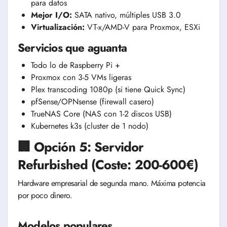
para datos
Mejor I/O:
SATA nativo, múltiples USB 3.0
Virtualización:
VT-x/AMD-V para Proxmox, ESXi
Servicios que aguanta
Todo lo de Raspberry Pi +
Proxmox con 3-5 VMs ligeras
Plex transcoding 1080p (si tiene Quick Sync)
pfSense/OPNsense (firewall casero)
TrueNAS Core (NAS con 1-2 discos USB)
Kubernetes k3s (cluster de 1 nodo)
🏢 Opción 5: Servidor
Refurbished (Coste: 200-600€)
Hardware empresarial de segunda mano. Máxima potencia
por poco dinero.
Modelos populares