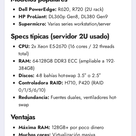
Dell PowerEdge:
R620, R720 (2U rack)
HP ProLiant:
DL360p Gen8, DL380 Gen9
Supermicro:
Varias series workstation/server
Specs típicas (servidor 2U usado)
CPU:
2x Xeon E5-2670 (16 cores / 32 threads
total)
RAM:
64-128GB DDR3 ECC (ampliable a 192-
384GB)
Discos:
4-8 bahías hot-swap 3.5″ o 2.5″
Controladora RAID:
H710, P420 (RAID
0/1/5/6/10)
Redundancia:
Fuentes duales, ventiladores hot-
swap
Ventajas
Máxima RAM:
128GB+ por poco dinero
Muchos cores:
Virtualización masiva