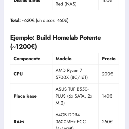
Discos datos
160€
Red (NAS)
Total:
~620€ (sin discos: 460€)
Ejemplo: Build Homelab Potente
(~1200€)
Componente
Modelo
Precio
AMD Ryzen 7
CPU
200€
5700X (8C/16T)
ASUS TUF B550-
Placa base
PLUS (6x SATA, 2x
140€
M.2)
64GB DDR4
RAM
3600MHz ECC
250€
(4x16GB)