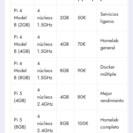
Pi 4
4
Servicios
Model
núcleos
2GB
50€
ligeros
B (2GB)
1.5GHz
Pi 4
4
Homelab
Model
núcleos
4GB
70€
general
B (4GB)
1.5GHz
Pi 4
4
Docker
Model
núcleos
8GB
90€
múltiple
B (8GB)
1.5GHz
4
Pi 5
Mejor
núcleos
4GB
80€
(4GB)
rendimiento
2.4GHz
4
Pi 5
Homelab
núcleos
8GB
100€
(8GB)
completo
2.4GHz