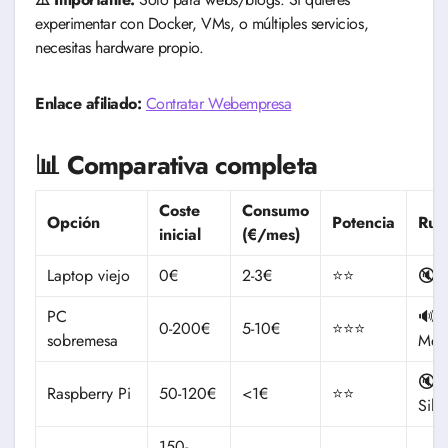
experimentar con Docker, VMs, o múltiples servicios,
necesitas hardware propio.
Enlace afiliado:
Contratar Webempresa
📊 Comparativa completa
Coste
Consumo
Opción
Potencia
Rui
inicial
(€/mes)
Laptop viejo
0€
2-3€
⭐⭐
🔇 B
PC
🔊
0-200€
5-10€
⭐⭐⭐
sobremesa
Med
🔇
Raspberry Pi
50-120€
<1€
⭐⭐
Sile
150-