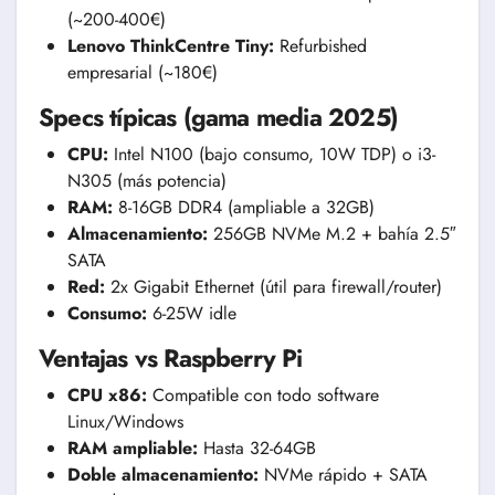
(~200-400€)
Lenovo ThinkCentre Tiny:
Refurbished
empresarial (~180€)
Specs típicas (gama media 2025)
CPU:
Intel N100 (bajo consumo, 10W TDP) o i3-
N305 (más potencia)
RAM:
8-16GB DDR4 (ampliable a 32GB)
Almacenamiento:
256GB NVMe M.2 + bahía 2.5″
SATA
Red:
2x Gigabit Ethernet (útil para firewall/router)
Consumo:
6-25W idle
Ventajas vs Raspberry Pi
CPU x86:
Compatible con todo software
Linux/Windows
RAM ampliable:
Hasta 32-64GB
Doble almacenamiento:
NVMe rápido + SATA