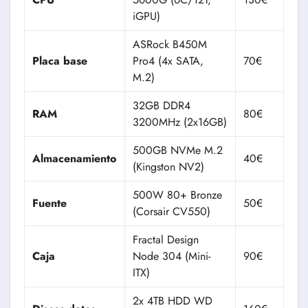
iGPU)
ASRock B450M
Placa base
Pro4 (4x SATA,
70€
M.2)
32GB DDR4
RAM
80€
3200MHz (2x16GB)
500GB NVMe M.2
Almacenamiento
40€
(Kingston NV2)
500W 80+ Bronze
Fuente
50€
(Corsair CV550)
Fractal Design
Caja
Node 304 (Mini-
90€
ITX)
2x 4TB HDD WD