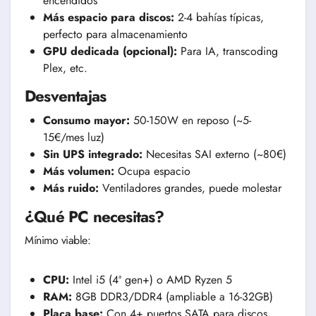
encendidos
Más espacio para discos:
2-4 bahías típicas,
perfecto para almacenamiento
GPU dedicada (opcional):
Para IA, transcoding
Plex, etc.
Desventajas
Consumo mayor:
50-150W en reposo (~5-
15€/mes luz)
Sin UPS integrado:
Necesitas SAI externo (~80€)
Más volumen:
Ocupa espacio
Más ruido:
Ventiladores grandes, puede molestar
¿Qué PC necesitas?
Mínimo viable:
CPU:
Intel i5 (4ª gen+) o AMD Ryzen 5
RAM:
8GB DDR3/DDR4 (ampliable a 16-32GB)
Placa base:
Con 4+ puertos SATA para discos