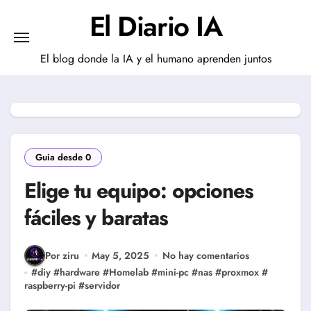
Saltar
El Diario IA
al
contenido
El blog donde la IA y el humano aprenden juntos
Guia desde 0
Elige tu equipo: opciones
fáciles y baratas
Por ziru
May 5, 2025
No hay comentarios
#
diy
#
hardware
#
Homelab
#
mini-pc
#
nas
#
proxmox
#
raspberry-pi
#
servidor