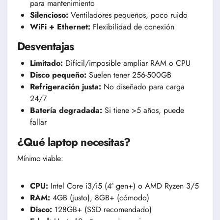
para mantenimiento
Silencioso:
Ventiladores pequeños, poco ruido
WiFi + Ethernet:
Flexibilidad de conexión
Desventajas
Limitado:
Difícil/imposible ampliar RAM o CPU
Disco pequeño:
Suelen tener 256-500GB
Refrigeración justa:
No diseñado para carga
24/7
Batería degradada:
Si tiene >5 años, puede
fallar
¿Qué laptop necesitas?
Mínimo viable:
CPU:
Intel Core i3/i5 (4ª gen+) o AMD Ryzen 3/5
RAM:
4GB (justo), 8GB+ (cómodo)
Disco:
128GB+ (SSD recomendado)