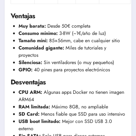
Ventajas
Muy barata:
Desde 50€ completa
Consumo mínimo:
3-8W (~1€/año de luz)
Tamaño mini:
85×56mm, cabe en cualquier sitio
Comunidad gigante:
Miles de tutoriales y
proyectos
Silenciosa:
Sin ventiladores (o muy pequeños)
GPIO:
40 pines para proyectos electrónicos
Desventajas
CPU ARM:
Algunas apps Docker no tienen imagen
ARM64
RAM limitada:
Máximo 8GB, no ampliable
SD Card:
Menos fiable que SSD para uso intensivo
USB boot limitado:
Mejor con SSD USB 3.0
externo
Sin SATA:
Solo USB para discos externos