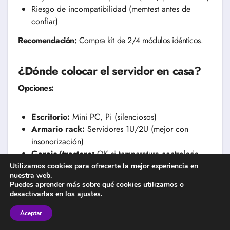
Riesgo de incompatibilidad (memtest antes de
confiar)
Recomendación:
Compra kit de 2/4 módulos idénticos.
¿Dónde colocar el servidor en casa?
Opciones:
Escritorio:
Mini PC, Pi (silenciosos)
Armario rack:
Servidores 1U/2U (mejor con
insonorización)
Garaje/trastero:
OK si temperatura controlada
(10-30°C)
Utilizamos cookies para ofrecerte la mejor experiencia en
nuestra web.
❌ Evitar:
Luz directa sol, humedad, polvo excesivo
Puedes aprender más sobre qué cookies utilizamos o
desactivarlas en los
ajustes
.
Ventilación:
Espacio 10cm alrededor para airflow.
Aceptar
¿Qué ancho de banda de internet