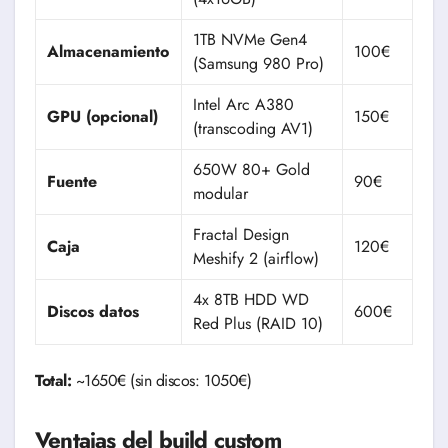
1TB NVMe Gen4
Almacenamiento
100€
(Samsung 980 Pro)
Intel Arc A380
GPU (opcional)
150€
(transcoding AV1)
650W 80+ Gold
Fuente
90€
modular
Fractal Design
Caja
120€
Meshify 2 (airflow)
4x 8TB HDD WD
Discos datos
600€
Red Plus (RAID 10)
Total:
~1650€ (sin discos: 1050€)
Ventajas del build custom