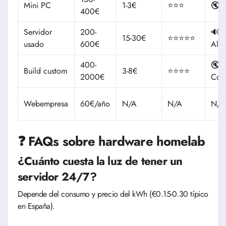
Mini PC
1-3€
⭐⭐⭐
🔇 B
400€
Servidor
200-
🔊
15-30€
⭐⭐⭐⭐⭐
usado
600€
Alto
400-
🔇
Build custom
3-8€
⭐⭐⭐⭐
2000€
Con
Webempresa
60€/año
N/A
N/A
N/A
❓ FAQs sobre hardware homelab
¿Cuánto cuesta la luz de tener un
servidor 24/7?
Depende del consumo y precio del kWh (€0.15-0.30 típico
en España).