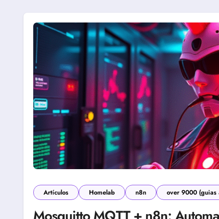
Artículos
Homelab
n8n
over 9000 (guias
Mosquitto MQTT + n8n: Automat