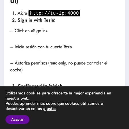
UI)
Abre
http://tu-ip:4000
Sign in with Tesla:
– Click en «Sign in»
– Inicia sesión con tu cuenta Tesla
– Autoriza permisos (read-only, no puede controlar el
coche)
Configuración inicial:
Utilizamos cookies para ofrecerte la mejor experiencia en
– Unidad de distancia: km o mi
nuestra web.
Puedes aprender más sobre qué cookies utilizamos o
desactivarlas en los
ajustes
.
– Unidad de temperatura: °C o °F
Aceptar
– Idioma: Español