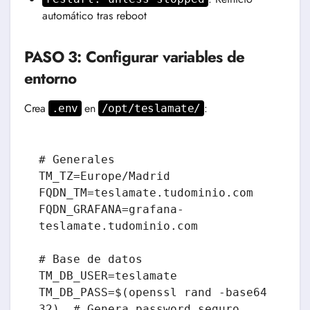
automático tras reboot
PASO 3: Configurar variables de
entorno
Crea
en
:
.env
/opt/teslamate/
# Generales

TM_TZ=Europe/Madrid

FQDN_TM=teslamate.tudominio.com

FQDN_GRAFANA=grafana-
teslamate.tudominio.com

# Base de datos

TM_DB_USER=teslamate

TM_DB_PASS=$(openssl rand -base64 
32)  # Genera password seguro
