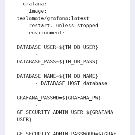
  grafana:

    image: 
teslamate/grafana:latest

    restart: unless-stopped

    environment:

      - 
DATABASE_USER=${TM_DB_USER}

      - 
DATABASE_PASS=${TM_DB_PASS}

      - 
DATABASE_NAME=${TM_DB_NAME}

      - DATABASE_HOST=database

      - 
GRAFANA_PASSWD=${GRAFANA_PW}

      - 
GF_SECURITY_ADMIN_USER=${GRAFANA_
USER}

      - 
GF_SECURITY_ADMIN_PASSWORD=${GRAF