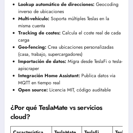
Lookup automático de direcciones:
Geocoding
inverso de ubicaciones
Multi-vehículo:
Soporta múltiples Teslas en la
misma cuenta
Tracking de costes:
Calcula el coste real de cada
carga
Geo-fencing:
Crea ubicaciones personalizadas
(casa, trabajo, supercargadores)
Importación de datos:
Migra desde TeslaFi o tesla-
apiscraper
Integración Home Assistant:
Publica datos via
MQTT en tiempo real
Open source:
Licencia MIT, código auditable
¿Por qué TeslaMate vs servicios
cloud?
Característica
TeslaMate
TeslaFi
Teslasc