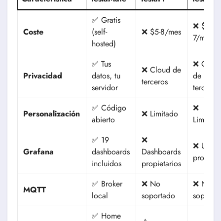
✅ Gratis
❌ $4-
Coste
(self-
❌ $5-8/mes
7/mes
hosted)
✅ Tus
❌ Clou
❌ Cloud de
Privacidad
datos, tu
de
terceros
servidor
terceros
✅ Código
❌
Personalización
❌ Limitado
abierto
Limitad
✅ 19
❌
❌ UI
Grafana
dashboards
Dashboards
propia
incluidos
propietarios
✅ Broker
❌ No
❌ No
MQTT
local
soportado
soporta
✅ Home