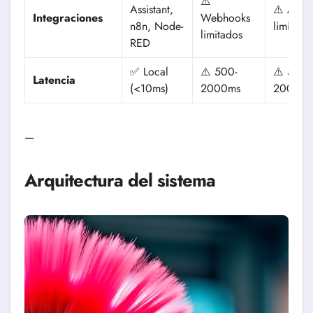
⚠️
Assistant,
⚠️ API
Integraciones
Webhooks
n8n, Node-
limitada
limitados
RED
✅ Local
⚠️ 500-
⚠️ 500-
Latencia
(<10ms)
2000ms
2000m
—
Arquitectura del sistema