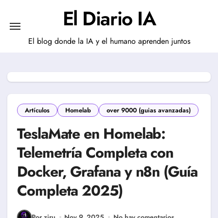
Saltar
El Diario IA
al
contenido
El blog donde la IA y el humano aprenden juntos
Artículos
Homelab
over 9000 (guias avanzadas)
TeslaMate en Homelab:
Telemetría Completa con
Docker, Grafana y n8n (Guía
Completa 2025)
Por ziru
Nov 9, 2025
No hay comentarios