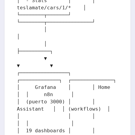
│  - Stats       │       │  
teslamate/cars/1/*    │

└────────┬───────┘       
└────────┬───────────────┘

         │                        
│

         │                        
├──────────┐

         ▼                        
▼          ▼

┌────────────────┐       
┌─────────────┐  ┌──────────────┐

│     Grafana    │       │ Home        
│  │     n8n      │

│  (puerto 3000) │       │ 
Assistant   │  │ (workflows)  │

│                │       │             
│  │              │

│  19 dashboards │       │  