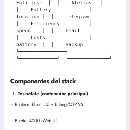
Entities:  │  │  - Alertas   │

│  - Battery     │       │  - 
location │  │  - Telegram  │

│  - Efficiency  │       │  - 
speed    │  │  - Email     │

│  - Costs       │       │  - 
battery  │  │  - Backup    │

└────────────────┘       
└─────────────┘  └──────────────┘
Componentes del stack
TeslaMate (contenedor principal)
– Runtime: Elixir 1.15 + Erlang/OTP 26
– Puerto: 4000 (Web UI)