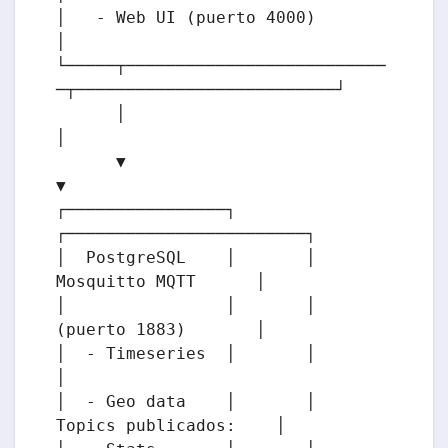
│   - Web UI (puerto 4000)                                   
│

└─────┬──────────────────────────
─┬──────────────────────────┘

      │                           
│

      ▼                           
▼

┌────────────────┐       
┌────────────────────────┐

│  PostgreSQL    │       │    
Mosquitto MQTT      │

│                │       │    
(puerto 1883)       │

│  - Timeseries  │       │                        
│

│  - Geo data    │       │  
Topics publicados:    │
