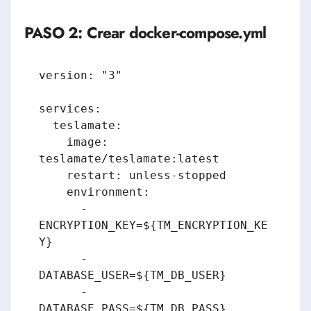
PASO 2: Crear docker-compose.yml
version: "3"

services:

  teslamate:

    image: 
teslamate/teslamate:latest

    restart: unless-stopped

    environment:

      - 
ENCRYPTION_KEY=${TM_ENCRYPTION_KE
Y}

      - 
DATABASE_USER=${TM_DB_USER}

      - 
DATABASE_PASS=${TM_DB_PASS}
