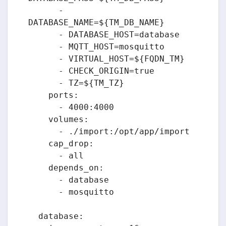
      - 
DATABASE_NAME=${TM_DB_NAME}

      - DATABASE_HOST=database

      - MQTT_HOST=mosquitto

      - VIRTUAL_HOST=${FQDN_TM}

      - CHECK_ORIGIN=true

      - TZ=${TM_TZ}

    ports:

      - 4000:4000

    volumes:

      - ./import:/opt/app/import

    cap_drop:

      - all

    depends_on:

      - database

      - mosquitto

  database:
