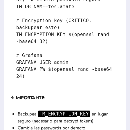
TM_DB_NAME=teslamate

# Encryption key (CRÍTICO: 
backupear esto)

TM_ENCRYPTION_KEY=$(openssl rand 
-base64 32)

# Grafana

GRAFANA_USER=admin

GRAFANA_PW=$(openssl rand -base64 
24)
⚠️ IMPORTANTE:
Backupea
en lugar
TM_ENCRYPTION_KEY
seguro (necesario para decrypt tokens)
Cambia las passwords por defecto