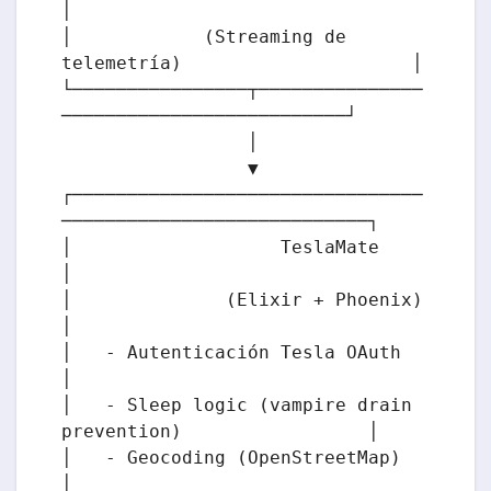
│

│            (Streaming de 
telemetría)                     │

└────────────────┬───────────────
──────────────────────────┘

                 │

                 ▼

┌────────────────────────────────
────────────────────────────┐

│                   TeslaMate                                
│

│              (Elixir + Phoenix)                            
│

│   - Autenticación Tesla OAuth                              
│

│   - Sleep logic (vampire drain 
prevention)                 │

│   - Geocoding (OpenStreetMap)                              
│
