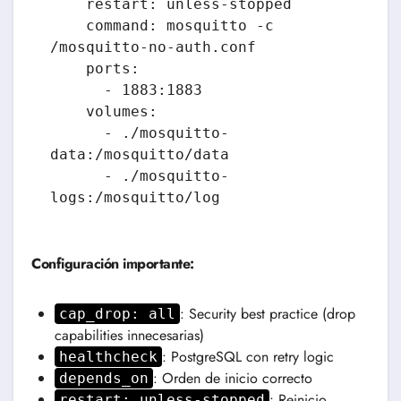
    restart: unless-stopped

    command: mosquitto -c 
/mosquitto-no-auth.conf

    ports:

      - 1883:1883

    volumes:

      - ./mosquitto-
data:/mosquitto/data

      - ./mosquitto-
logs:/mosquitto/log
Configuración importante:
: Security best practice (drop
cap_drop: all
capabilities innecesarias)
: PostgreSQL con retry logic
healthcheck
: Orden de inicio correcto
depends_on
: Reinicio
restart: unless-stopped