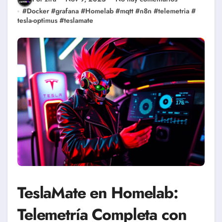
#
Docker
#
grafana
#
Homelab
#
mqtt
#
n8n
#
telemetria
#
tesla-optimus
#
teslamate
TeslaMate en Homelab:
Telemetría Completa con