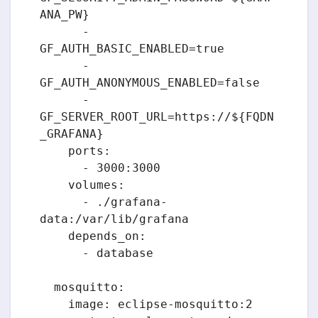
ANA_PW}

      - 
GF_AUTH_BASIC_ENABLED=true

      - 
GF_AUTH_ANONYMOUS_ENABLED=false

      - 
GF_SERVER_ROOT_URL=https://${FQDN
_GRAFANA}

    ports:

      - 3000:3000

    volumes:

      - ./grafana-
data:/var/lib/grafana

    depends_on:

      - database

  mosquitto:

    image: eclipse-mosquitto:2
