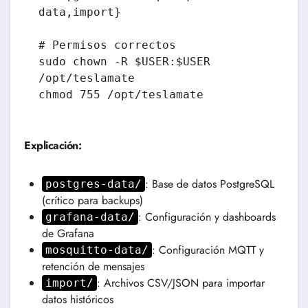
data,import}

# Permisos correctos

sudo chown -R $USER:$USER 
/opt/teslamate

chmod 755 /opt/teslamate
Explicación:
: Base de datos PostgreSQL
postgres-data/
(crítico para backups)
: Configuración y dashboards
grafana-data/
de Grafana
: Configuración MQTT y
mosquitto-data/
retención de mensajes
: Archivos CSV/JSON para importar
import/
datos históricos