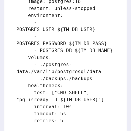
    image: postgres:16

    restart: unless-stopped

    environment:

      - 
POSTGRES_USER=${TM_DB_USER}

      - 
POSTGRES_PASSWORD=${TM_DB_PASS}

      - POSTGRES_DB=${TM_DB_NAME}

    volumes:

      - ./postgres-
data:/var/lib/postgresql/data

      - ./backups:/backups

    healthcheck:

      test: ["CMD-SHELL", 
"pg_isready -U ${TM_DB_USER}"]

      interval: 10s

      timeout: 5s

      retries: 5
