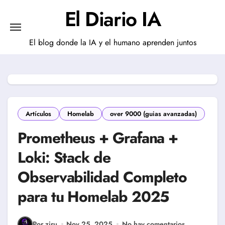
Saltar
El Diario IA
al
contenido
El blog donde la IA y el humano aprenden juntos
Artículos
Homelab
over 9000 (guias avanzadas)
Prometheus + Grafana +
Loki: Stack de
Observabilidad Completo
para tu Homelab 2025
Por ziru
Nov 25, 2025
No hay comentarios