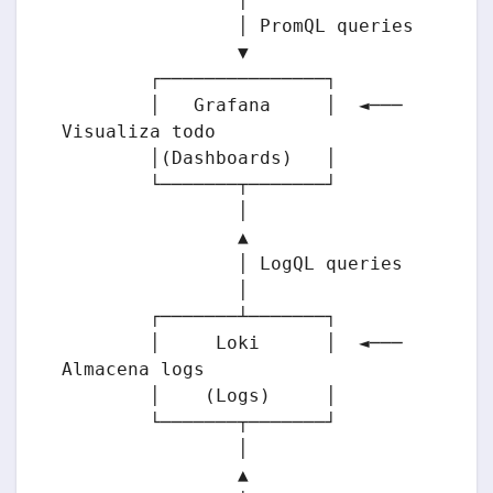
                │ PromQL queries

                ▼

        ┌───────────────┐

        │   Grafana     │  ◄─── 
Visualiza todo

        │(Dashboards)   │

        └───────┬───────┘

                │

                ▲

                │ LogQL queries

                │

        ┌───────┴───────┐

        │     Loki      │  ◄─── 
Almacena logs

        │    (Logs)     │

        └───────┬───────┘

                │

                ▲
