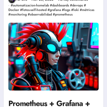
#
automatizacion-homelab
#
dashboards
#
devops
#
Docker
#
fotos-self-hosted
#
grafana
#
logs
#
loki
#
métricas
#
monitoring
#
observabilidad
#
prometheus
Prometheus + Grafana +