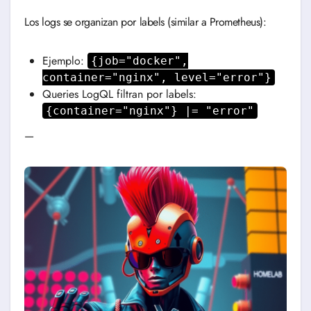
Los logs se organizan por labels (similar a Prometheus):
Ejemplo:
{job="docker",
container="nginx", level="error"}
Queries LogQL filtran por labels:
{container="nginx"} |= "error"
—