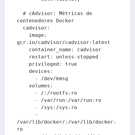
  # cAdvisor: Métricas de 
contenedores Docker

  cadvisor:

    image: 
gcr.io/cadvisor/cadvisor:latest

    container_name: cadvisor

    restart: unless-stopped

    privileged: true

    devices:

      - /dev/kmsg

    volumes:

      - /:/rootfs:ro

      - /var/run:/var/run:ro

      - /sys:/sys:ro

      - 
/var/lib/docker/:/var/lib/docker:
ro
