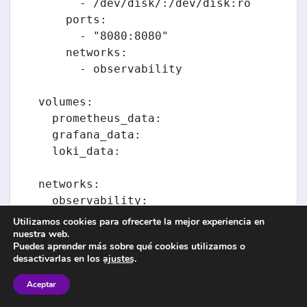
      - /dev/disk/:/dev/disk:ro

    ports:

      - "8080:8080"

    networks:

      - observability

volumes:

  prometheus_data:

  grafana_data:

  loki_data:

networks:

  observability:

    driver: bridge
Utilizamos cookies para ofrecerte la mejor experiencia en
nuestra web.
Puedes aprender más sobre qué cookies utilizamos o
desactivarlas en los
ajustes
.
Explicación de componentes:
Aceptar
Prometheus
: Recolecta y almacena métricas