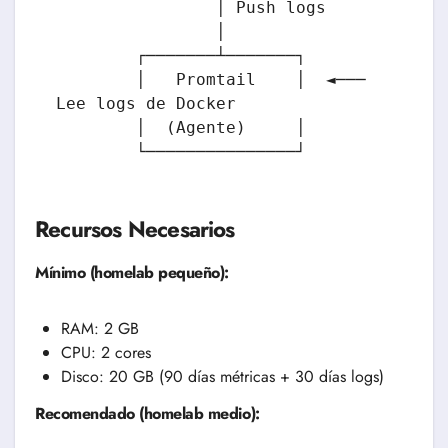
                │ Push logs

                │

        ┌───────┴───────┐

        │   Promtail    │  ◄─── 
Lee logs de Docker

        │  (Agente)     │

        └───────────────┘
Recursos Necesarios
Mínimo (homelab pequeño):
RAM: 2 GB
CPU: 2 cores
Disco: 20 GB (90 días métricas + 30 días logs)
Recomendado (homelab medio):