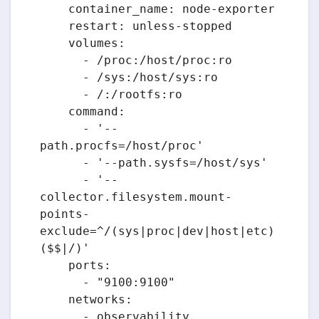
    container_name: node-exporter

    restart: unless-stopped

    volumes:

      - /proc:/host/proc:ro

      - /sys:/host/sys:ro

      - /:/rootfs:ro

    command:

      - '--
path.procfs=/host/proc'

      - '--path.sysfs=/host/sys'

      - '--
collector.filesystem.mount-
points-
exclude=^/(sys|proc|dev|host|etc)
($$|/)'

    ports:

      - "9100:9100"

    networks:

      - observability
