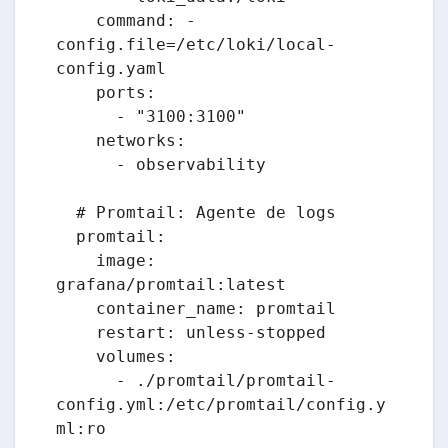
    command: -
config.file=/etc/loki/local-
config.yaml

    ports:

      - "3100:3100"

    networks:

      - observability

  # Promtail: Agente de logs

  promtail:

    image: 
grafana/promtail:latest

    container_name: promtail

    restart: unless-stopped

    volumes:

      - ./promtail/promtail-
config.yml:/etc/promtail/config.y
ml:ro
