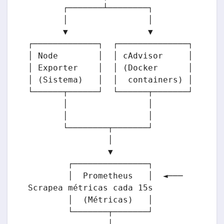
       ┌───────┴────────┐

       │                │

       ▼                ▼

┌─────────────┐  ┌──────────────┐

│ Node        │  │ cAdvisor     │

│ Exporter    │  │ (Docker      │

│ (Sistema)   │  │  containers) │

└──────┬──────┘  └──────┬───────┘

       │                │

       │                │

       └────────┬───────┘

                │

                ▼

        ┌───────────────┐

        │  Prometheus   │  ◄─── 
Scrapea métricas cada 15s

        │  (Métricas)   │

        └───────┬───────┘

                │
