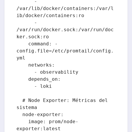
      - 
/var/lib/docker/containers:/var/l
ib/docker/containers:ro

      - 
/var/run/docker.sock:/var/run/doc
ker.sock:ro

    command: -
config.file=/etc/promtail/config.
yml

    networks:

      - observability

    depends_on:

      - loki

  # Node Exporter: Métricas del 
sistema

  node-exporter:

    image: prom/node-
exporter:latest
