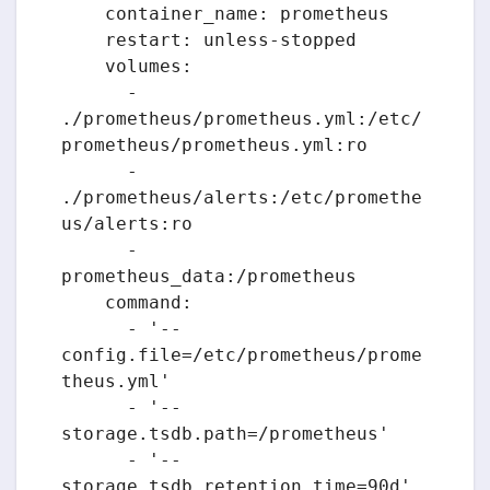
    container_name: prometheus

    restart: unless-stopped

    volumes:

      - 
./prometheus/prometheus.yml:/etc/
prometheus/prometheus.yml:ro

      - 
./prometheus/alerts:/etc/promethe
us/alerts:ro

      - 
prometheus_data:/prometheus

    command:

      - '--
config.file=/etc/prometheus/prome
theus.yml'

      - '--
storage.tsdb.path=/prometheus'

      - '--
storage.tsdb.retention.time=90d'
