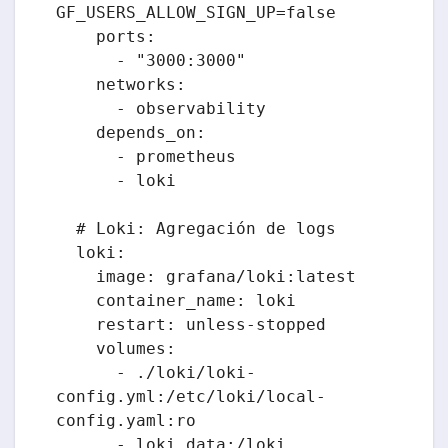
GF_USERS_ALLOW_SIGN_UP=false

    ports:

      - "3000:3000"

    networks:

      - observability

    depends_on:

      - prometheus

      - loki

  # Loki: Agregación de logs

  loki:

    image: grafana/loki:latest

    container_name: loki

    restart: unless-stopped

    volumes:

      - ./loki/loki-
config.yml:/etc/loki/local-
config.yaml:ro

      - loki_data:/loki
