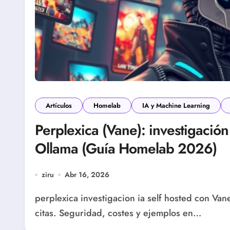
Artículos
Homelab
IA y Machine Learning
Perplexica (Vane): investigació
Ollama (Guía Homelab 2026)
ziru
Abr 16, 2026
perplexica investigacion ia self hosted con Vane: Docker, SearXNG, Ollama y APIs cloud con
citas. Seguridad, costes y ejemplos en…