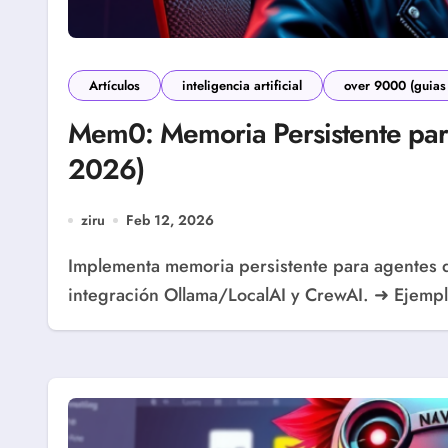
Artículos
inteligencia artificial
over 9000 (guias
Mem0: Memoria Persistente par
2026)
ziru
Feb 12, 2026
Implementa memoria persistente para agentes de IA con Mem0. Guía completa con Docker,
integración Ollama/LocalAI y CrewAI. ➜ Ejemp