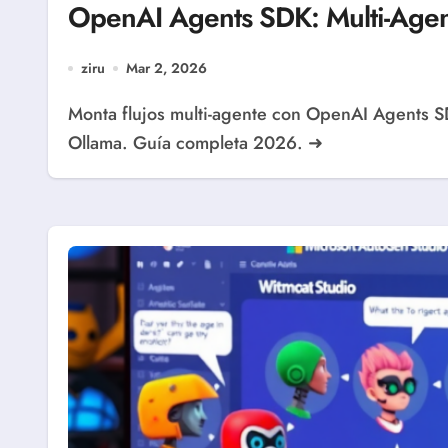
OpenAI Agents SDK: Multi-Agen
ziru
Mar 2, 2026
Monta flujos multi-agente con OpenAI Agents SDK en Python. Handoffs, agents-as-tools, MCP y
Ollama. Guía completa 2026. ➜