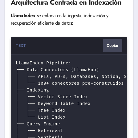
Arquitectura Centrada en Indexación
LlamaIndex
se enfoca en la ingesta, indexación y
recuperación eficiente de datos:
TEXT
Copiar
LlamaIndex Pipeline:

├── Data Connectors (LlamaHub)

│   ├── APIs, PDFs, Databases, Notion, Slack

│   └── 100+ conectores pre-construidos

├── Indexing

│   ├── Vector Store Index

│   ├── Keyword Table Index

│   ├── Tree Index

│   └── List Index

├── Query Engine

│   ├── Retrieval

│   ├── Synthesis
