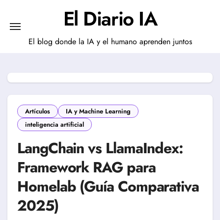
Saltar
El Diario IA
al
contenido
El blog donde la IA y el humano aprenden juntos
Artículos
IA y Machine Learning
inteligencia artificial
LangChain vs LlamaIndex:
Framework RAG para
Homelab (Guía Comparativa
2025)