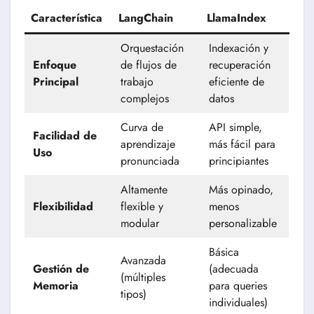
Característica
LangChain
LlamaIndex
Orquestación
Indexación y
Enfoque
de flujos de
recuperación
Principal
trabajo
eficiente de
complejos
datos
Curva de
API simple,
Facilidad de
aprendizaje
más fácil para
Uso
pronunciada
principiantes
Altamente
Más opinado,
Flexibilidad
flexible y
menos
modular
personalizable
Básica
Avanzada
Gestión de
(adecuada
(múltiples
Memoria
para queries
tipos)
individuales)