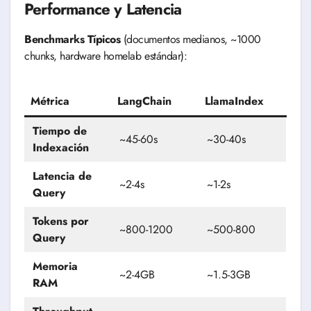
Performance y Latencia
Benchmarks Típicos
(documentos medianos, ~1000
chunks, hardware homelab estándar):
Métrica
LangChain
LlamaIndex
Tiempo de
~45-60s
~30-40s
Indexación
Latencia de
~2-4s
~1-2s
Query
Tokens por
~800-1200
~500-800
Query
Memoria
~2-4GB
~1.5-3GB
RAM