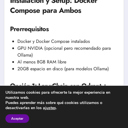
Instalación y Setup: Docker
Compose para Ambos
Prerrequisitos
Docker y Docker Compose instalados
GPU NVIDIA (opcional pero recomendado para
Ollama)
Al menos 8GB RAM libre
20GB espacio en disco (para modelos Ollama)
Opción 1: LangChain con Qdrant +
Utilizamos cookies para ofrecerte la mejor experiencia en
Ollama
nuestra web.
Puedes aprender más sobre qué cookies utilizamos o
Crea
:
docker-compose.langchain.yml
desactivarlas en los
ajustes
.
Aceptar
YAML
Copiar