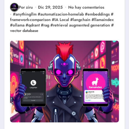
Por ziru
Dic 29, 2025
No hay comentarios
#
anythingllm
#
automatizacion-homelab
#
embeddings
#
framework-comparison
#
IA Local
#
langchain
#
llamaindex
#
ollama
#
qdrant
#
rag
#
retrieval augmented generation
#
vector database