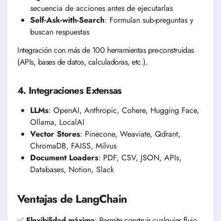
secuencia de acciones antes de ejecutarlas
Self-Ask-with-Search
: Formulan sub-preguntas y
buscan respuestas
Integración con más de 100 herramientas pre-construidas
(APIs, bases de datos, calculadoras, etc.).
4. Integraciones Extensas
LLMs
: OpenAI, Anthropic, Cohere, Hugging Face,
Ollama, LocalAI
Vector Stores
: Pinecone, Weaviate, Qdrant,
ChromaDB, FAISS, Milvus
Document Loaders
: PDF, CSV, JSON, APIs,
Databases, Notion, Slack
Ventajas de LangChain
✅
Flexibilidad máxima
: Permite construir cualquier flujo