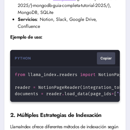
2025/)-mongodb-guia-completa-tutorial-2025/),
MongoDB, SQLite
Servicios
: Notion, Slack, Google Drive,
Confluence
Ejemplo de uso:
PYTHON
Copiar
from
 llama_index.readers 
import
NotionPageRe
reader
=
NotionPageReader(integration_token
=
documents
=
reader
.
load_data(page_ids
=
[
"page
2. Múltiples Estrategias de Indexación
LlamaIndex ofrece diferentes métodos de indexación según