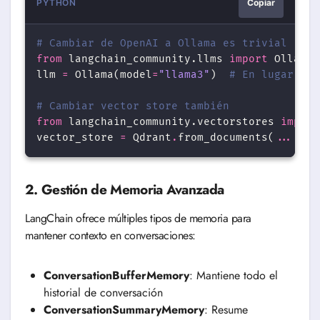
PYTHON
Copiar
# Cambiar de OpenAI a Ollama es trivial
from
 langchain_community.llms 
import
Ollama
llm
=
Ollama(model
=
"llama3"
)
# En lugar de 
# Cambiar vector store también
from
 langchain_community.vectorstores 
import
vector_store
=
Qdrant
.
from_documents(
...
)
#
2. Gestión de Memoria Avanzada
LangChain ofrece múltiples tipos de memoria para
mantener contexto en conversaciones:
ConversationBufferMemory
: Mantiene todo el
historial de conversación
ConversationSummaryMemory
: Resume