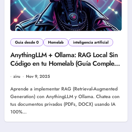
Guia desde 0
Homelab
inteligencia artificial
AnythingLLM + Ollama: RAG Local Sin
Código en tu Homelab (Guía Completa
2025)
ziru
Nov 9, 2025
Aprende a implementar RAG (Retrieval-Augmented
Generation) con AnythingLLM y Ollama. Chatea con
tus documentos privados (PDFs, DOCX) usando IA
100%…