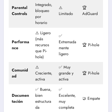
Integrado,
Parental
⚠️
🏆
bloqueo
Controls
Limitado
AdGuard
por
horario
⚠️ Ligero
✅
(más
Performa
Extremada
recursos
🏆 Pi-hole
nce
mente
que Pi-
ligero
hole)
⚠️
✅ Muy
Comunid
Creciente,
grande y
🏆 Pi-hole
ad
activa
activa
✅ Buena,
✅
Documen
bien
Excelente,
🤝 Empate
tación
estructura
muy
da
completa