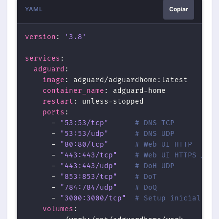
YAML
Copiar
version
: 
'3.8'
services
:
adguard
:
image
: adguard/adguardhome:latest
container_name
: adguard-home
restart
: unless-stopped
ports
:
      - 
"53:53/tcp"
# DNS TCP
      - 
"53:53/udp"
# DNS UDP
      - 
"80:80/tcp"
# Web UI HTTP
      - 
"443:443/tcp"
# Web UI HTTPS / Do
      - 
"443:443/udp"
# DoH UDP
      - 
"853:853/tcp"
# DoT
      - 
"784:784/udp"
# DoQ
      - 
"3000:3000/tcp"
# Setup inicial (re
volumes
: