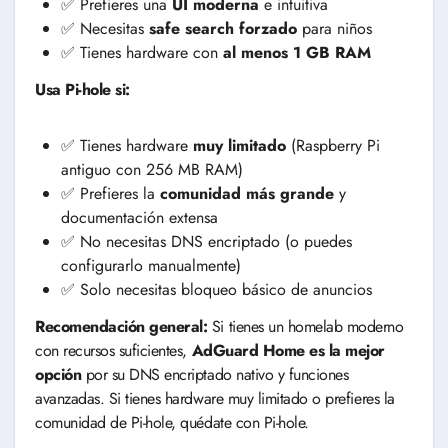
✅ Prefieres una
UI moderna
e intuitiva
✅ Necesitas
safe search forzado
para niños
✅ Tienes hardware con
al menos 1 GB RAM
Usa Pi-hole si:
✅ Tienes hardware
muy limitado
(Raspberry Pi
antiguo con 256 MB RAM)
✅ Prefieres la
comunidad más grande
y
documentación extensa
✅ No necesitas DNS encriptado (o puedes
configurarlo manualmente)
✅ Solo necesitas bloqueo básico de anuncios
Recomendación general:
Si tienes un homelab moderno
con recursos suficientes,
AdGuard Home es la mejor
opción
por su DNS encriptado nativo y funciones
avanzadas. Si tienes hardware muy limitado o prefieres la
comunidad de Pi-hole, quédate con Pi-hole.