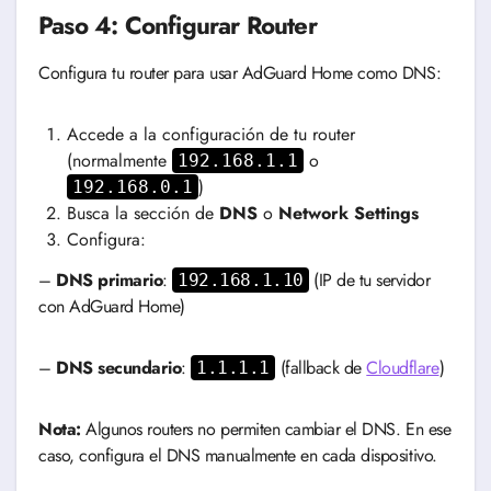
Paso 4: Configurar Router
Configura tu router para usar AdGuard Home como DNS:
Accede a la configuración de tu router
(normalmente
o
192.168.1.1
)
192.168.0.1
Busca la sección de
DNS
o
Network Settings
Configura:
–
DNS primario
:
(IP de tu servidor
192.168.1.10
con AdGuard Home)
–
DNS secundario
:
(fallback de
Cloudflare
)
1.1.1.1
Nota:
Algunos routers no permiten cambiar el DNS. En ese
caso, configura el DNS manualmente en cada dispositivo.