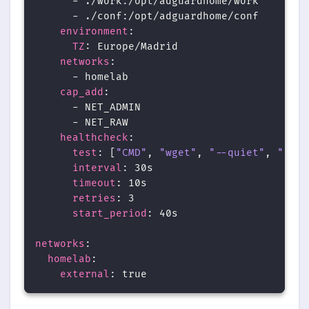
      - ./work:/opt/adguardhome/work
      - ./conf:/opt/adguardhome/conf
environment
:
TZ
: Europe/Madrid
networks
:
      - homelab
cap_add
:
      - NET_ADMIN
      - NET_RAW
healthcheck
:
test
: [
"CMD"
, 
"wget"
, 
"--quiet"
, 
"--tr
interval
: 30s
timeout
: 10s
retries
: 3
start_period
: 40s
networks
:
homelab
:
external
: true