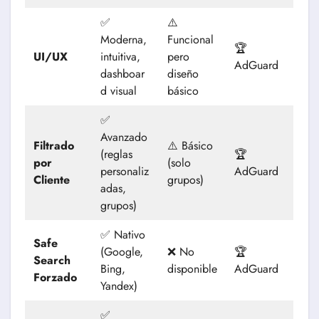
✅
⚠️
Moderna,
Funcional
🏆
UI/UX
intuitiva,
pero
AdGuard
dashboar
diseño
d visual
básico
✅
Avanzado
Filtrado
⚠️ Básico
(reglas
🏆
por
(solo
personaliz
AdGuard
Cliente
grupos)
adas,
grupos)
✅ Nativo
Safe
(Google,
❌ No
🏆
Search
Bing,
disponible
AdGuard
Forzado
Yandex)
✅