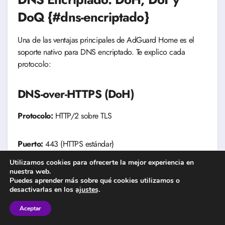
DoQ {#dns-encriptado}
Una de las ventajas principales de AdGuard Home es el
soporte nativo para DNS encriptado. Te explico cada
protocolo:
DNS-over-HTTPS (DoH)
Protocolo:
HTTP/2 sobre TLS
Puerto:
443 (HTTPS estándar)
Utilizamos cookies para ofrecerte la mejor experiencia en
Ventaja:
Difícil de detectar/bloquear (parece tráfico web
nuestra web.
Puedes aprender más sobre qué cookies utilizamos o
normal)
desactivarlas en los
ajustes
.
Aceptar
Configuración en AdGuard Home: