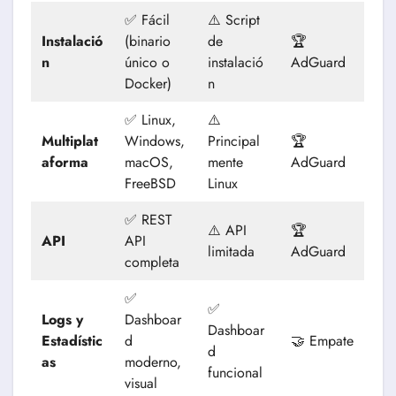
✅ Fácil
⚠️ Script
Instalació
(binario
de
🏆
n
único o
instalació
AdGuard
Docker)
n
✅ Linux,
⚠️
Multiplat
Windows,
Principal
🏆
aforma
macOS,
mente
AdGuard
FreeBSD
Linux
✅ REST
⚠️ API
🏆
API
API
limitada
AdGuard
completa
✅
✅
Logs y
Dashboar
Dashboar
Estadístic
d
🤝 Empate
d
as
moderno,
funcional
visual