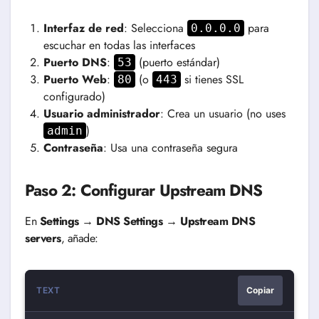
Interfaz de red
: Selecciona
para
0.0.0.0
escuchar en todas las interfaces
Puerto DNS
:
(puerto estándar)
53
Puerto Web
:
(o
si tienes SSL
80
443
configurado)
Usuario administrador
: Crea un usuario (no uses
)
admin
Contraseña
: Usa una contraseña segura
Paso 2: Configurar Upstream DNS
En
Settings → DNS Settings → Upstream DNS
servers
, añade:
TEXT
Copiar