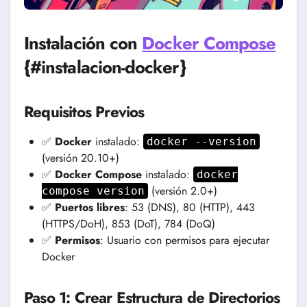
Instalación con
Docker Compose
{#instalacion-docker}
Requisitos Previos
✅
Docker
instalado:
docker --version
(versión 20.10+)
✅
Docker Compose
instalado:
docker
(versión 2.0+)
compose version
✅
Puertos libres
: 53 (DNS), 80 (HTTP), 443
(HTTPS/DoH), 853 (DoT), 784 (DoQ)
✅
Permisos
: Usuario con permisos para ejecutar
Docker
Paso 1: Crear Estructura de Directorios