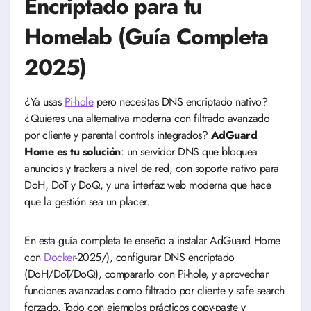
Encriptado para tu
Homelab (Guía Completa
2025)
¿Ya usas
Pi-hole
pero necesitas DNS encriptado nativo?
¿Quieres una alternativa moderna con filtrado avanzado
por cliente y parental controls integrados?
AdGuard
Home es tu solución
: un servidor DNS que bloquea
anuncios y trackers a nivel de red, con soporte nativo para
DoH, DoT y DoQ, y una interfaz web moderna que hace
que la gestión sea un placer.
En esta guía completa te enseño a instalar AdGuard Home
con
Docker
-2025/), configurar DNS encriptado
(DoH/DoT/DoQ), compararlo con Pi-hole, y aprovechar
funciones avanzadas como filtrado por cliente y safe search
forzado. Todo con ejemplos prácticos copy-paste y