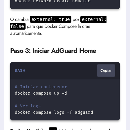
docker
network
create
O cambia
por
external: true
external:
para que Docker Compose la cree
false
automáticamente.
Paso 3: Iniciar AdGuard Home
BASH
Copiar
# Iniciar contenedor
docker
compose
up
-d

# Ver logs
docker
compose
logs
-f