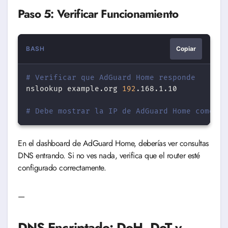
Paso 5: Verificar Funcionamiento
BASH
Copiar
# Verificar que AdGuard Home responde
nslookup
example.org
192
.168.1.10

# Debe mostrar la IP de AdGuard Home como se
En el dashboard de AdGuard Home, deberías ver consultas
DNS entrando. Si no ves nada, verifica que el router esté
configurado correctamente.
—
DNS Encriptado: DoH, DoT y