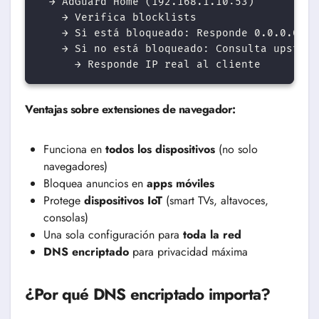
  → AdGuard Home (192.168.1.10:53)

    → Verifica blocklists

    → Si está bloqueado: Responde 0.0.0.0 (b
    → Si no está bloqueado: Consulta upstrea
Ventajas sobre extensiones de navegador:
Funciona en
todos los dispositivos
(no solo
navegadores)
Bloquea anuncios en
apps móviles
Protege
dispositivos IoT
(smart TVs, altavoces,
consolas)
Una sola configuración para
toda la red
DNS encriptado
para privacidad máxima
¿Por qué DNS encriptado importa?