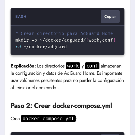
BASH
Copiar
# Crear directorio para AdGuard Home
mkdir
-p
~/docker/adguard/
{
work,conf
}
cd
Explicación:
Los directorios
y
almacenan
work
conf
la configuración y datos de AdGuard Home. Es importante
usar volúmenes persistentes para no perder la configuración
al reiniciar el contenedor.
Paso 2: Crear docker-compose.yml
Crea
:
docker-compose.yml