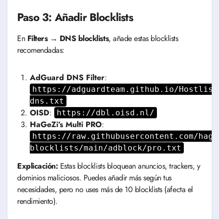
Paso 3: Añadir Blocklists
En
Filters → DNS blocklists
, añade estas blocklists
recomendadas:
AdGuard DNS Filter
:
https://adguardteam.github.io/Hostlist
dns.txt
OISD
:
https://dbl.oisd.nl/
HaGeZi’s Multi PRO
:
https://raw.githubusercontent.com/hage
blocklists/main/adblock/pro.txt
Explicación:
Estas blocklists bloquean anuncios, trackers, y
dominios maliciosos. Puedes añadir más según tus
necesidades, pero no uses más de 10 blocklists (afecta el
rendimiento).