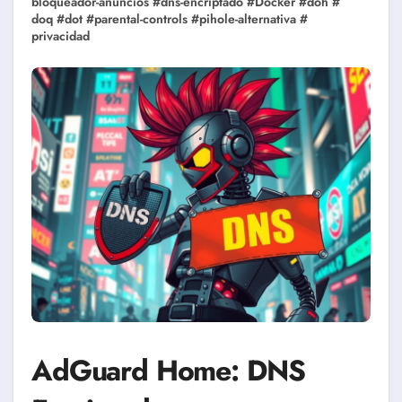
bloqueador-anuncios
#
dns-encriptado
#
Docker
#
doh
#
doq
#
dot
#
parental-controls
#
pihole-alternativa
#
privacidad
AdGuard Home: DNS