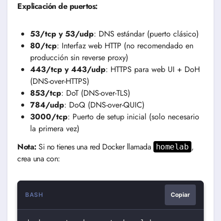
Explicación de puertos:
53/tcp y 53/udp
: DNS estándar (puerto clásico)
80/tcp
: Interfaz web HTTP (no recomendado en
producción sin reverse proxy)
443/tcp y 443/udp
: HTTPS para web UI + DoH
(DNS-over-HTTPS)
853/tcp
: DoT (DNS-over-TLS)
784/udp
: DoQ (DNS-over-QUIC)
3000/tcp
: Puerto de setup inicial (solo necesario
la primera vez)
Nota:
Si no tienes una red Docker llamada
,
homelab
crea una con:
BASH
Copiar