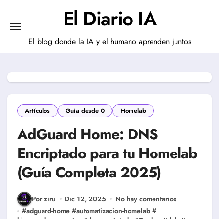
Saltar
El Diario IA
al
contenido
El blog donde la IA y el humano aprenden juntos
Artículos
Guia desde 0
Homelab
AdGuard Home: DNS
Encriptado para tu Homelab
(Guía Completa 2025)
Por ziru
Dic 12, 2025
No hay comentarios
#
adguard-home
#
automatizacion-homelab
#