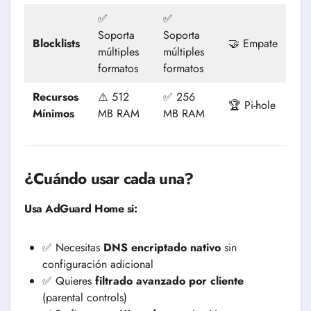
✅
✅
Soporta
Soporta
Blocklists
🤝 Empate
múltiples
múltiples
formatos
formatos
Recursos
⚠️ 512
✅ 256
🏆 Pi-hole
Mínimos
MB RAM
MB RAM
¿Cuándo usar cada una?
Usa AdGuard Home si:
✅ Necesitas
DNS encriptado nativo
sin
configuración adicional
✅ Quieres
filtrado avanzado por cliente
(parental controls)