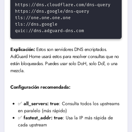
https://dns.cloudflare.com/dns-query

https://dns.google/dns-query

tls://one.one.one.one

tls://dns.google

Explicación:
Estos son servidores DNS encriptados.
AdGuard Home usará estos para resolver consultas que no
están bloqueadas. Puedes usar solo DoH, solo DoT, o una
mezcla.
Configuración recomendada:
✅
all_servers: true
: Consulta todos los upstreams
en paralelo (más rápido)
✅
fastest_addr: true
: Usa la IP más rápida de
cada upstream