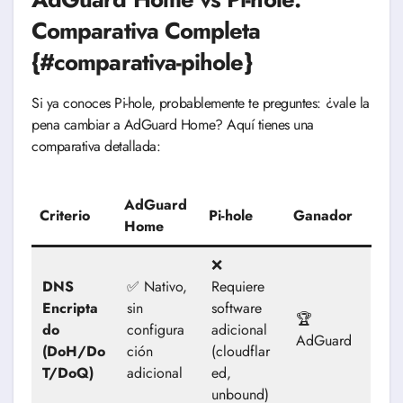
Comparativa Completa
{#comparativa-pihole}
Si ya conoces Pi-hole, probablemente te preguntes: ¿vale la
pena cambiar a AdGuard Home? Aquí tienes una
comparativa detallada:
AdGuard
Criterio
Pi-hole
Ganador
Home
❌
DNS
✅ Nativo,
Requiere
Encripta
sin
software
🏆
do
configura
adicional
AdGuard
(DoH/Do
ción
(cloudflar
T/DoQ)
adicional
ed,
unbound)