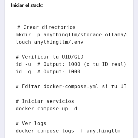
Iniciar el stack:
# Crear directorios

mkdir -p anythingllm/storage ollama/mode
touch anythingllm/.env

# Verificar tu UID/GID

id -u  # Output: 1000 (o tu ID real)

id -g  # Output: 1000

# Editar docker-compose.yml si tu UID !=
# Iniciar servicios

docker compose up -d

# Ver logs

docker compose logs -f anythingllm
