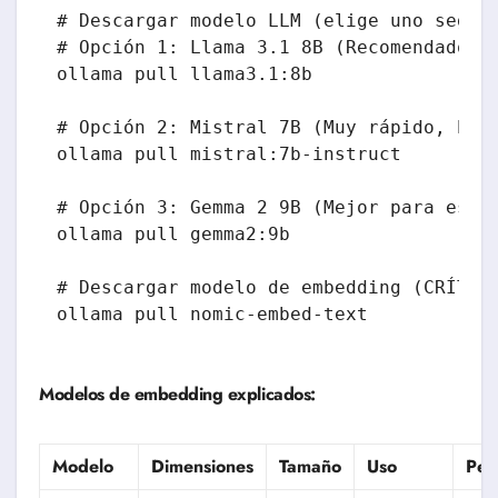
# Descargar modelo LLM (elige uno según 
# Opción 1: Llama 3.1 8B (Recomendado pa
ollama pull llama3.1:8b

# Opción 2: Mistral 7B (Muy rápido, buen
ollama pull mistral:7b-instruct

# Opción 3: Gemma 2 9B (Mejor para españ
ollama pull gemma2:9b

# Descargar modelo de embedding (CRÍTICO
Modelos de embedding explicados:
Modelo
Dimensiones
Tamaño
Uso
Per