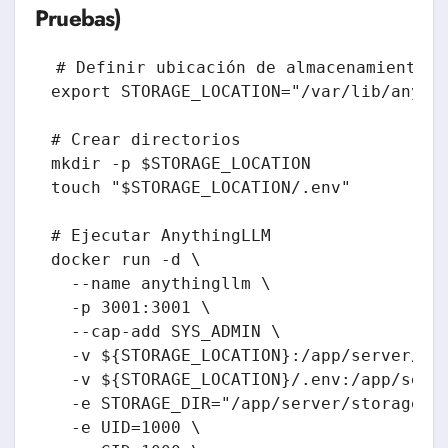
Pruebas)
# Definir ubicación de almacenamiento

export STORAGE_LOCATION="/var/lib/anythi
# Crear directorios

mkdir -p $STORAGE_LOCATION

touch "$STORAGE_LOCATION/.env"

# Ejecutar AnythingLLM

docker run -d \

  --name anythingllm \

  -p 3001:3001 \

  --cap-add SYS_ADMIN \

  -v ${STORAGE_LOCATION}:/app/server/sto
  -v ${STORAGE_LOCATION}/.env:/app/serve
  -e STORAGE_DIR="/app/server/storage" \
  -e UID=1000 \
