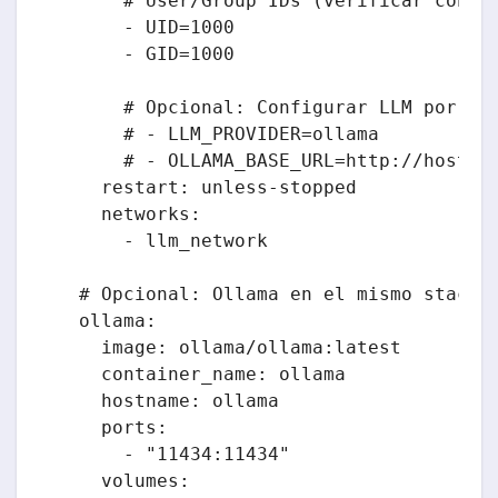
      # User/Group IDs (verificar con: i
      - UID=1000

      - GID=1000

      # Opcional: Configurar LLM por def
      # - LLM_PROVIDER=ollama

      # - OLLAMA_BASE_URL=http://host.do
    restart: unless-stopped

    networks:

      - llm_network

  # Opcional: Ollama en el mismo stack

  ollama:

    image: ollama/ollama:latest

    container_name: ollama

    hostname: ollama

    ports:

      - "11434:11434"

    volumes:
