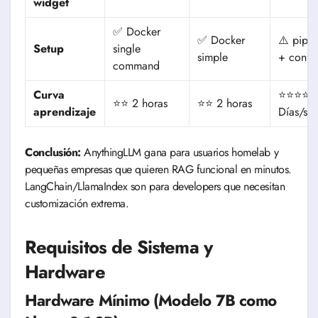
widget
✅ Docker
✅ Docker
⚠️ pip in
Setup
single
simple
+ confi
command
Curva
⭐⭐⭐⭐
⭐⭐ 2 horas
⭐⭐ 2 horas
aprendizaje
Días/se
Conclusión:
AnythingLLM gana para usuarios homelab y
pequeñas empresas que quieren RAG funcional en minutos.
LangChain/LlamaIndex son para developers que necesitan
customización extrema.
Requisitos de Sistema y
Hardware
Hardware Mínimo (Modelo 7B como