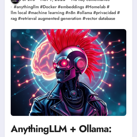
#
anythingllm
#
Docker
#
embeddings
#
Homelab
#
llm local
#
machine learning
#
n8n
#
ollama
#
privacidad
#
rag
#
retrieval augmented generation
#
vector database
AnythingLLM + Ollama: