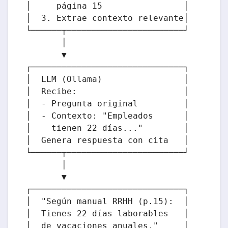
│     página 15                │

│  3. Extrae contexto relevante│

└──────┬───────────────────────┘

       │

       ▼

┌──────────────────────────────┐

│  LLM (Ollama)                │

│  Recibe:                     │

│  - Pregunta original         │

│  - Contexto: "Empleados      │

│    tienen 22 días..."        │

│  Genera respuesta con cita   │

└──────┬───────────────────────┘

       │

       ▼

┌──────────────────────────────┐

│  "Según manual RRHH (p.15):  │

│  Tienes 22 días laborables   │

│  de vacaciones anuales."     │
