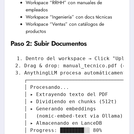
Workspace “RRHH” con manuales de
empleados
Workspace “Ingeniería” con docs técnicas
Workspace “Ventas” con catálogos de
productos
Paso 2: Subir Documentos
1. Dentro del workspace → Click "Upload 
2. Drag & drop: manual_tecnico.pdf (o mú
3. AnythingLLM procesa automáticamente:

   ┌─────────────────────────────────┐

   │ Procesando...                   │

   │ ▸ Extrayendo texto del PDF      │

   │ ▸ Dividiendo en chunks (512t)   │

   │ ▸ Generando embeddings          │

   │   (nomic-embed-text via Ollama) │

   │ ▸ Almacenando en LanceDB        │

   │ Progress: ████████░░ 80%         │
