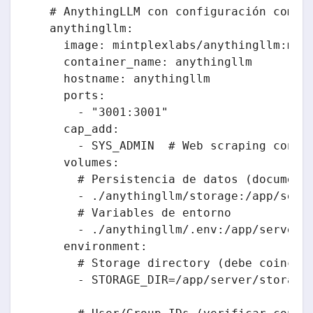
  # AnythingLLM con configuración comple
  anythingllm:

    image: mintplexlabs/anythingllm:mast
    container_name: anythingllm

    hostname: anythingllm

    ports:

      - "3001:3001"

    cap_add:

      - SYS_ADMIN  # Web scraping con Pu
    volumes:

      # Persistencia de datos (documento
      - ./anythingllm/storage:/app/serve
      # Variables de entorno

      - ./anythingllm/.env:/app/server/.
    environment:

      # Storage directory (debe coincidi
      - STORAGE_DIR=/app/server/storage
