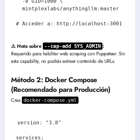
  -e GID=1000 \

  mintplexlabs/anythingllm:master

⚠️ Nota sobre
:
--cap-add SYS_ADMIN
Requerido para habilitar web scraping con Puppeteer. Sin
esta capability, no podrás extraer contenido de URLs.
Método 2: Docker Compose
(Recomendado para Producción)
Crea
:
docker-compose.yml
version: "3.8"

services:
