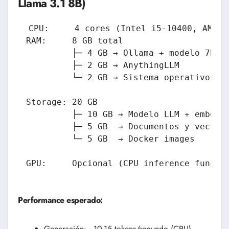
Llama 3.1 8B)
CPU:     4 cores (Intel i5-10400, AMD R
RAM:     8 GB total

         ├─ 4 GB → Ollama + modelo 7B

         ├─ 2 GB → AnythingLLM

         └─ 2 GB → Sistema operativo

Storage: 20 GB

         ├─ 10 GB → Modelo LLM + embeddi
         ├─ 5 GB  → Documentos y vector 
         └─ 5 GB  → Docker images

Performance esperado:
Generación: ~10-15 tokens/segundo (CPU)