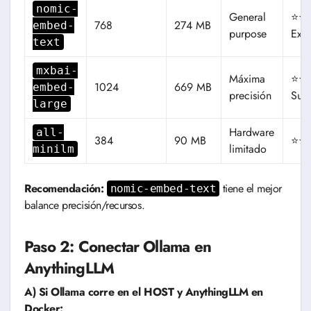
nomic-
General
⭐⭐
768
274 MB
embed-
purpose
Exce
text
mxbai-
Máxima
⭐⭐
1024
669 MB
embed-
precisión
Supe
large
Hardware
all-
384
90 MB
⭐⭐⭐
limitado
minilm
Recomendación:
tiene el mejor
nomic-embed-text
balance precisión/recursos.
Paso 2: Conectar Ollama en
AnythingLLM
A) Si Ollama corre en el HOST y AnythingLLM en
Docker: