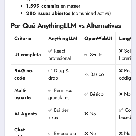
1,599 commits
en master
286 issues abiertos
(comunidad activa)
Por Qué AnythingLLM vs Alternativas
Criterio
AnythingLLM
OpenWebUI
LangCh
✅ React
❌ Solo
UI completa
✅ Svelte
profesional
librería
RAG no-
✅ Drag &
❌ Requi
⚠️ Básico
code
drop
código
Multi-
✅ Permisos
✅ Básico
❌ No
usuario
granulares
✅ Builder
✅ Code
AI Agents
❌ No
visual
based
Chat
✅ Embebible
❌ No
❌ No