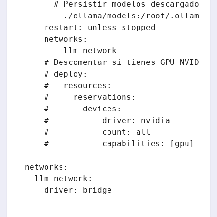
      # Persistir modelos descargados

      - ./ollama/models:/root/.ollama

    restart: unless-stopped

    networks:

      - llm_network

    # Descomentar si tienes GPU NVIDIA

    # deploy:

    #   resources:

    #     reservations:

    #       devices:

    #         - driver: nvidia

    #           count: all

    #           capabilities: [gpu]

networks:

  llm_network:
