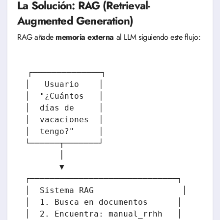
La Solución: RAG (Retrieval-
Augmented Generation)
RAG añade
memoria externa
al LLM siguiendo este flujo:
┌──────────────┐

│   Usuario    │

│  "¿Cuántos   │

│  días de     │

│  vacaciones  │

│  tengo?"     │

└──────┬───────┘

       │

       ▼

┌──────────────────────────────┐

│  Sistema RAG                  │

│  1. Busca en documentos      │

│  2. Encuentra: manual_rrhh   │
