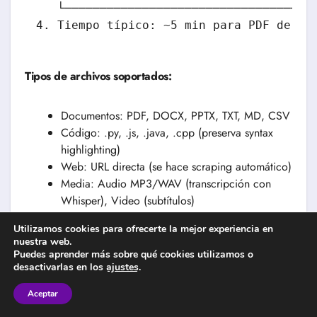
   └─────────────────────────────────┘

Tipos de archivos soportados:
Documentos: PDF, DOCX, PPTX, TXT, MD, CSV
Código: .py, .js, .java, .cpp (preserva syntax
highlighting)
Web: URL directa (se hace scraping automático)
Media: Audio MP3/WAV (transcripción con
Whisper), Video (subtítulos)
Paso 3: Mover Documentos al
Utilizamos cookies para ofrecerte la mejor experiencia en
nuestra web.
Workspace
Puedes aprender más sobre qué cookies utilizamos o
desactivarlas en los
ajustes
.
1. Una vez procesados, documentos apare
Aceptar
2. Select checkbox de "manual_tecnico.pd