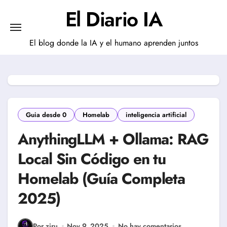
Saltar
El Diario IA
al
contenido
El blog donde la IA y el humano aprenden juntos
Guia desde 0
Homelab
inteligencia artificial
AnythingLLM + Ollama: RAG
Local Sin Código en tu
Homelab (Guía Completa
2025)
Por ziru
Nov 9, 2025
No hay comentarios