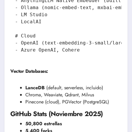
- AnythingLLM Native Embedder (built-in,
- Ollama (nomic-embed-text, mxbai-embed-
- LM Studio

- LocalAI

# Cloud

- OpenAI (text-embedding-3-small/large)

Vector Databases:
LanceDB
(default, serverless, incluido)
Chroma, Weaviate, Qdrant, Milvus
Pinecone (cloud), PGVector (PostgreSQL)
GitHub Stats (Noviembre 2025)
50,800 estrellas
5,400 forks