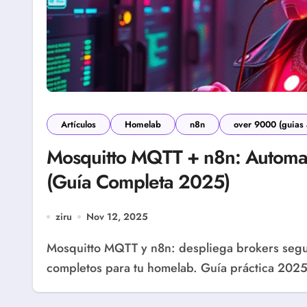
Artículos
Homelab
n8n
over 9000 (guias
Mosquitto MQTT + n8n: Automat
(Guía Completa 2025)
ziru
Nov 12, 2025
Mosquitto MQTT y n8n: despliega brokers seguros, workflows en tiempo real y dashboards
completos para tu homelab. Guía práctica 202