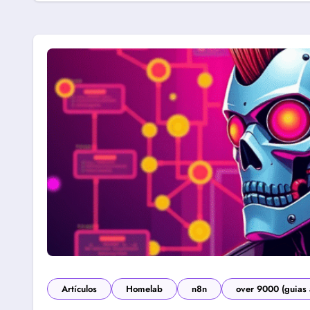
Artículos
Homelab
n8n
over 9000 (guias