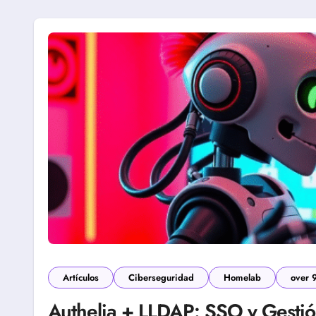
Artículos
Ciberseguridad
Homelab
over 
Authelia + LLDAP: SSO y Gestió