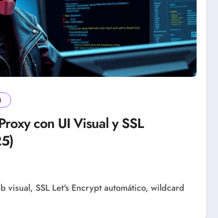
)
roxy con UI Visual y SSL
25)