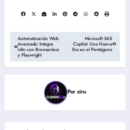
Navegación
Automatización Web
Microsoft 365
Avanzada: Integra
Copilot: Una Nueva
de
n8n con Browserless
Era en el Pentágono
y Playwright
entradas
Por
ziru