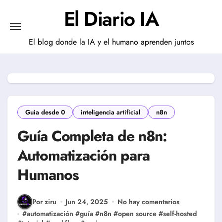
Saltar
El Diario IA
al
contenido
El blog donde la IA y el humano aprenden juntos
Guia desde 0
inteligencia artificial
n8n
Guía Completa de n8n:
Automatización para
Humanos
Por ziru
Jun 24, 2025
No hay comentarios
#
automatización
#
guía
#
n8n
#
open source
#
self-hosted