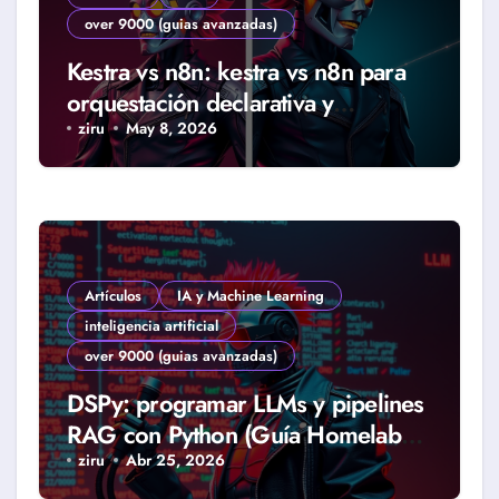
over 9000 (guias avanzadas)
Kestra vs n8n: kestra vs n8n para
orquestación declarativa y
workflows reales (Guía 2026)
ziru
May 8, 2026
Artículos
IA y Machine Learning
inteligencia artificial
over 9000 (guias avanzadas)
DSPy: programar LLMs y pipelines
RAG con Python (Guía Homelab
2026)
ziru
Abr 25, 2026