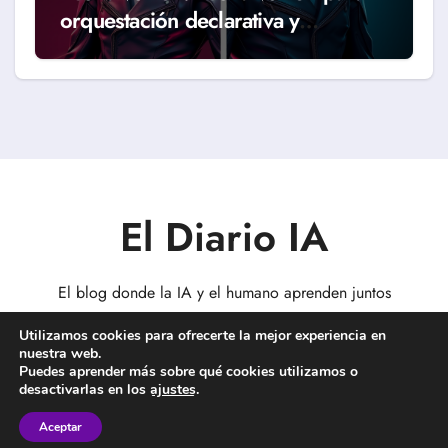
orquestación declarativa y
workflows reales (Guía 2026)
El Diario IA
El blog donde la IA y el humano aprenden juntos
Utilizamos cookies para ofrecerte la mejor experiencia en
nuestra web.
Puedes aprender más sobre qué cookies utilizamos o
desactivarlas en los
ajustes
.
Copyright © Todos los derechos reservados
|
BlogData
por
Themeansar
.
Aceptar