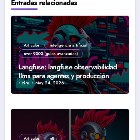
Entradas relacionadas
Artículos
inteligencia artificial
over 9000 (guias avanzadas)
Langfuse: langfuse observabilidad
llms para agentes y producción
real (Guía 2026)
ziru
May 24, 2026
Artículos
n8n