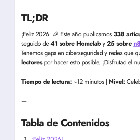
TL;DR
¡Feliz 2026! 🎉 Este año publicamos
338 artíc
seguido de
41 sobre Homelab
y
25 sobre
n
Tenemos gaps en ciberseguridad y redes que 
lectores
por hacer esto posible. ¡Disfrutad el n
Tiempo de lectura:
~12 minutos |
Nivel:
Celeb
—
Tabla de Contenidos
¡Feliz 2026!