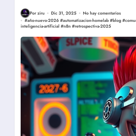
Por ziru
Dic 31, 2025
No hay comentarios
#
año-nuevo-2026
#
automatizacion-homelab
#
blog
#
comun
inteligencia-artificial
#
n8n
#
retrospectiva-2025