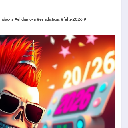
idad-ia
#
el-diario-ia
#
estadisticas
#
feliz-2026
#