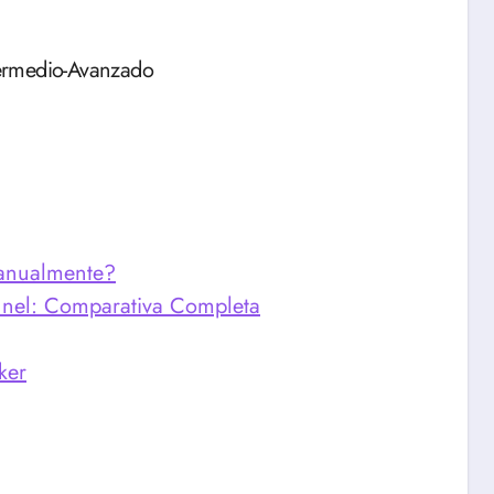
ermedio-Avanzado
anualmente?
unnel: Comparativa Completa
ker