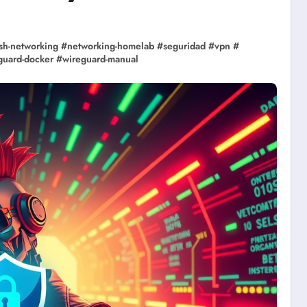
sh-networking
#
networking-homelab
#
seguridad
#
vpn
#
guard-docker
#
wireguard-manual