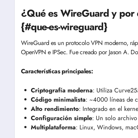
¿Qué es WireGuard y por 
{#que-es-wireguard}
WireGuard es un protocolo VPN moderno, rápi
OpenVPN e IPSec. Fue creado por Jason A. Done
Características principales:
Criptografía moderna
: Utiliza Curve
Código minimalista
: ~4000 líneas de
Alto rendimiento
: Integrado en el kern
Configuración simple
: Un solo archivo
Multiplataforma
: Linux, Windows, mac