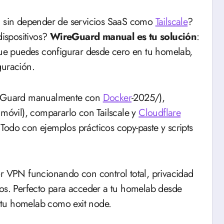
al, sin depender de servicios SaaS como
Tailscale
?
dispositivos?
WireGuard manual es tu solución
:
e puedes configurar desde cero en tu homelab,
guración.
ireGuard manualmente con
Docker
-2025/),
 móvil), compararlo con Tailscale y
Cloudflare
Todo con ejemplos prácticos copy-paste y scripts
or VPN funcionando con control total, privacidad
tivos. Perfecto para acceder a tu homelab desde
ar tu homelab como exit node.