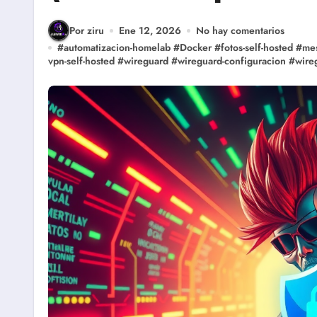
Por ziru
Ene 12, 2026
No hay comentarios
#
automatizacion-homelab
#
Docker
#
fotos-self-hosted
#
me
vpn-self-hosted
#
wireguard
#
wireguard-configuracion
#
wire