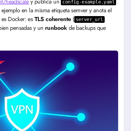
nt/headscale
y publica un
config-example.yaml
 ejemplo en la misma etiqueta semver y anota el
o es Docker: es
TLS coherente
(
server_url
ien pensadas y un
runbook
de backups que