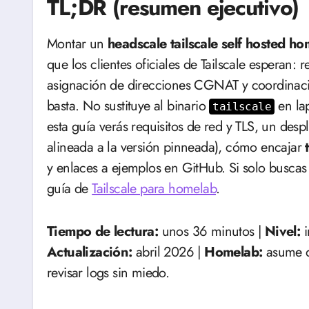
TL;DR (resumen ejecutivo)
Montar un
headscale tailscale self hosted h
que los clientes oficiales de Tailscale esperan:
asignación de direcciones CGNAT y coordinac
basta. No sustituye al binario
en lap
tailscale
esta guía verás requisitos de red y TLS, un des
alineada a la versión pinneada), cómo encajar
y enlaces a ejemplos en GitHub. Si solo buscas 
guía de
Tailscale para homelab
.
Tiempo de lectura:
unos 36 minutos |
Nivel:
i
Actualización:
abril 2026 |
Homelab:
asume qu
revisar logs sin miedo.