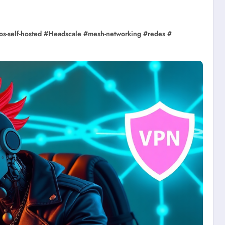
os-self-hosted
#
Headscale
#
mesh-networking
#
redes
#