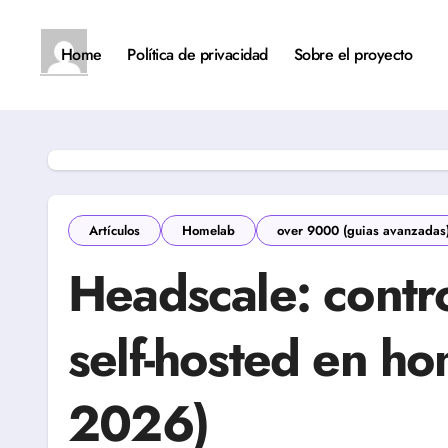
Saltar
al
contenido
Home
Política de privacidad
Sobre el proyecto
Artículos
Homelab
over 9000 (guias avanzadas
Headscale: contro
self-hosted en h
2026)