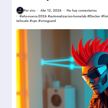
Por ziru
Abr 12, 2026
No hay comentarios
#
año-nuevo-2026
#
automatizacion-homelab
#
Docker
#
fot
tailscale
#
vpn
#
wireguard