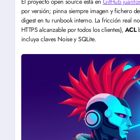
El proyecto open source está en
GitHub juanfo
por versión; pinna siempre imagen y fichero de
digest en tu runbook interno. La fricción real n
HTTPS alcanzable por todos los clientes),
ACL
b
incluya claves Noise y SQLite.