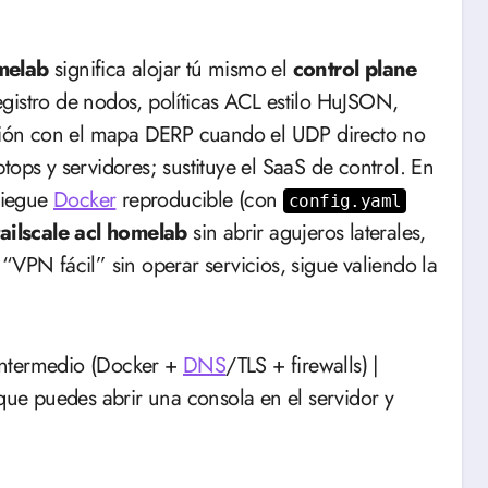
omelab
significa alojar tú mismo el
control plane
 registro de nodos, políticas ACL estilo HuJSON,
ión con el mapa DERP cuando el UDP directo no
tops y servidores; sustituye el SaaS de control. En
pliegue
Docker
reproducible (con
config.yaml
tailscale acl homelab
sin abrir agujeros laterales,
“VPN fácil” sin operar servicios, sigue valiendo la
ntermedio (Docker +
DNS
/TLS + firewalls) |
e puedes abrir una consola en el servidor y