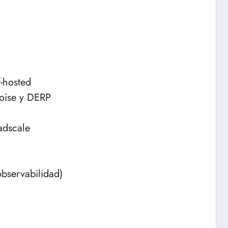
-hosted
Noise y DERP
adscale
observabilidad)