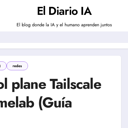
El Diario IA
El blog donde la IA y el humano aprenden juntos
)
redes
l plane Tailscale
omelab (Guía